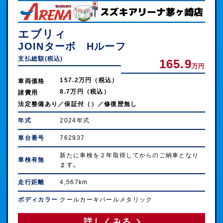
エブリィ
JOINターボ Hルーフ
支払総額(税込)
165.9
万円
157.2万円（税込）
車両価格
8.7万円（税込）
諸費用
法定整備あり／保証付（）／修復歴無し
年式
2024年式
車台番号
762937
新たに車検を２年取得してからのご納車となり
車検有無
ます｡
走行距離
4,567km
ボディカラー
クールカーキパールメタリック
詳しくみる