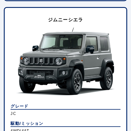
ジムニーシエラ
グレード
JC
駆動/ミッション
4WD/4AT